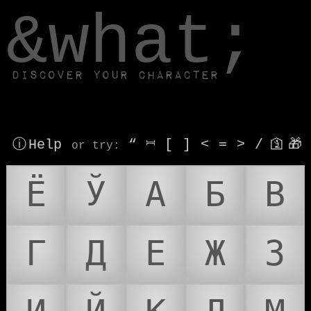
window.dataLayer.push(['js', new Date()]);
&what;
Discover your character
ⓘ Help
“
⎶
[
]
<
=
>
/
🛐
🎁
or try
:
Ё
Ў
А
Б
В
Г
Д
Е
Ж
З