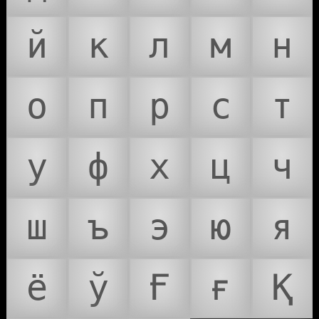
й
к
л
м
н
о
п
р
с
т
у
ф
х
ц
ч
ш
ъ
э
ю
я
ё
ў
Ғ
ғ
Қ