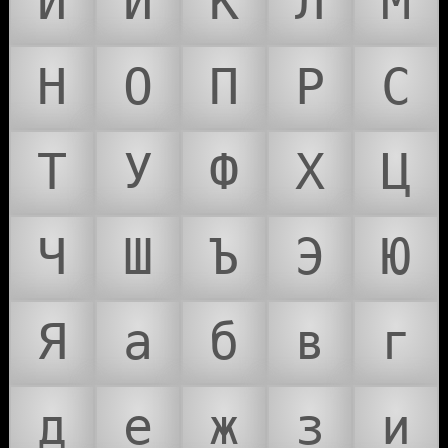
И
Й
К
Л
М
Н
О
П
Р
С
Т
У
Ф
Х
Ц
Ч
Ш
Ъ
Э
Ю
Я
а
б
в
г
д
е
ж
з
и