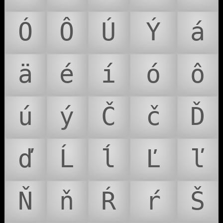
Ó
Ô
Ú
Ý
á
ä
é
í
ó
ô
ú
ý
Č
č
Ď
ď
Ĺ
ĺ
Ľ
ľ
Ň
ň
Ŕ
ŕ
Š