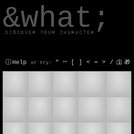
window.dataLayer.push(['js', new Date()]);
&what;
Discover your character
ⓘ Help
“
⎶
[
]
<
=
>
/
🛐
🎁
or try
:
❤
🌹
💏
💐
💑
💓
💕
💘
💙
💚