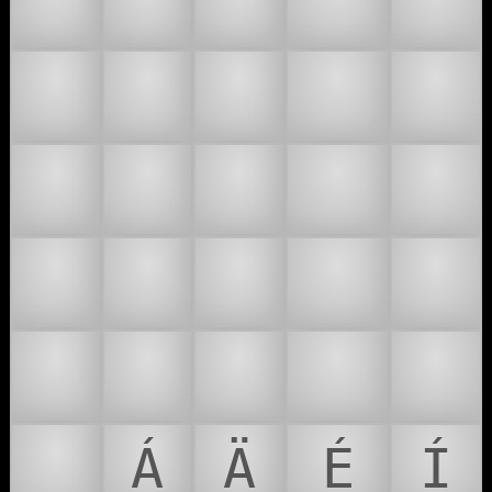
💛
💜
😍
😗
😙
😻
🥰
🩵
🩶
🩷
🪉
🫂
🫰
🫶
❤‍🔥
🏩
💌
🤟
🤟🏻
🤟🏼
🤟🏽
🤟🏾
🤟🏿
😘
🥊
🥎
Á
Ä
É
Í