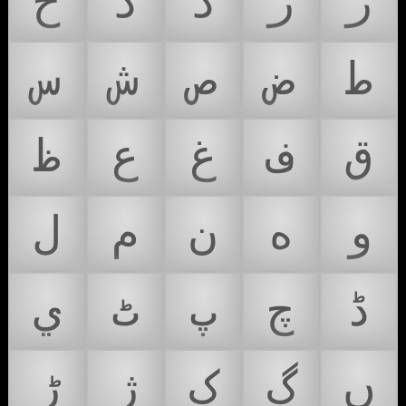
ز
ر
ذ
د
خ
ط
ض
ص
ش
س
ق
ف
غ
ع
ظ
و
ه
ن
م
ل
ڈ
چ
پ
ٹ
ي
ں
گ
ک
ژ
ڑ