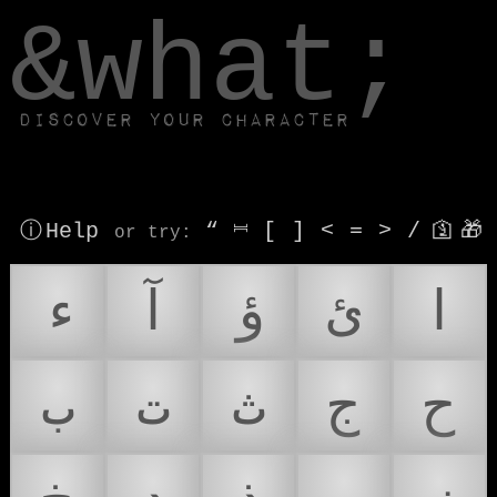
window.dataLayer.push(['js', new Date()]);
&what;
Discover your character
ⓘ Help
“
⎶
[
]
<
=
>
/
🛐
🎁
or try
:
ا
ئ
ؤ
آ
ء
ح
ج
ث
ت
ب