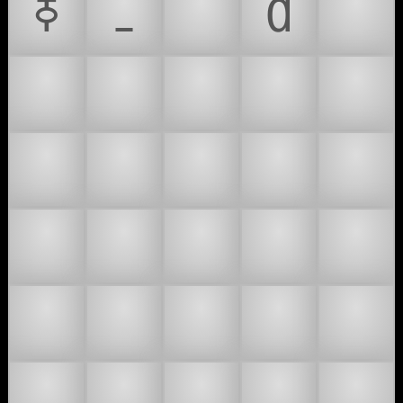
ߧ
ߺ
⛑
Ɑ
🎯
👒
👗
👚
👞
👡
👢
💀
💃
🕐
🕑
🕒
🕓
🕔
🕕
🕖
🕗
🕘
🕙
🕚
🕛
🕺
🚹
🚺
🫡
⛑️