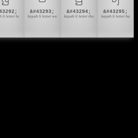
43292;
&#43293;
&#43294;
&#43295;
 li letter la
kayah li letter wa
kayah li letter tha
kayah li letter ha