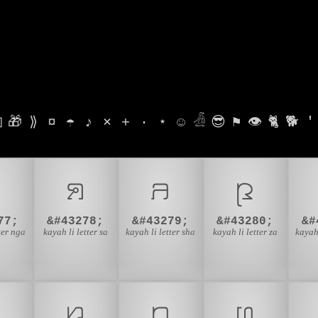

🎁
⟫
¤
☂
♪
⨯
+
·
⋆
☺
𓁑
😎
⚑
👁
🐈
🐕
'
ꤍ
ꤎ
ꤏ
ꤐ
77;
&#43278;
&#43279;
&#43280;
&#
ter nga
kayah li letter sa
kayah li letter sha
kayah li letter za
kayah 
ꤘ
ꤙ
ꤚ
ꤛ