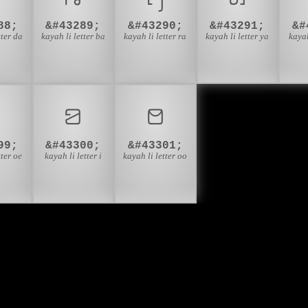
88;
&#43289;
&#43290;
&#43291;
&#
tter da
kayah li letter ba
kayah li letter ra
kayah li letter ya
kayah
ꤣ
ꤤ
ꤥ
99;
&#43300;
&#43301;
tter oe
kayah li letter i
kayah li letter oo