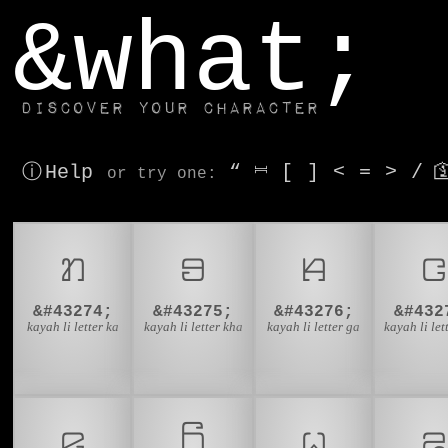
window.dataLayer.push(['js', new Date()]);
&what;
Discover your character
ⓘ Help
“
⎶
[
]
<
=
>
/

or try
one
:
ꤊ
ꤋ
ꤌ
&#43274;
&#43275;
&#43276;
&#432
kayah li letter ka
kayah li letter kha
kayah li letter ga
kayah li let
ꤕ
ꤖ
ꤗ