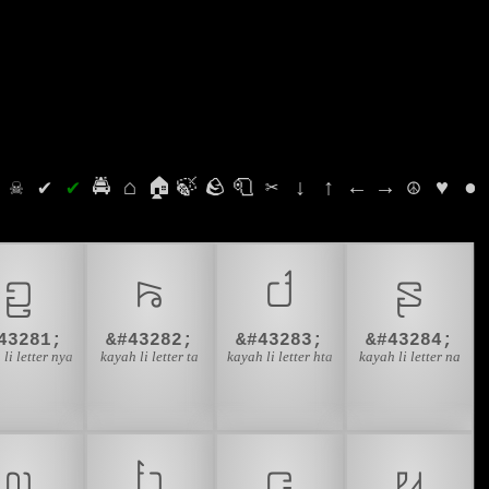
⛭
☠
✔
✔
🚔
⌂
🏠
🍃
🪨
🧻
✂
↓
↑
←
→
☮
♥
●
ꤑ
ꤒ
ꤓ
ꤔ
43281;
&#43282;
&#43283;
&#43284;
li letter nya
kayah li letter ta
kayah li letter hta
kayah li letter na
ꤜ
ꤝ
ꤞ
ꤟ