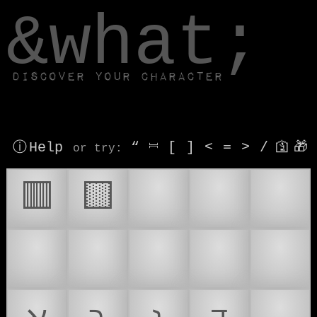
window.dataLayer.push(['js', new Date()]);
&what;
Discover your character
ⓘ Help
“
⎶
[
]
<
=
>
/
🛐
🎁
or try
:
🪧
📇
🗂
🟥
🟨
🗃
🗂️
🗃️
💳
🪪