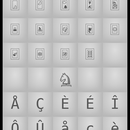
🃨
🃩
🃪
🃫
🃬
🃭
🃮
🃯
🃰
🃱
🃲
🃳
🃴
🃵
🎴
💓
💛
🩐
🫀
*
Å
Ç
È
É
Î
Ô
Û
å
ç
è