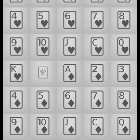
🂴
🂵
🂶
🂷
🂸
🂹
🂺
🂻
🂼
🂽
🂾
🂿
🃁
🃂
🃃
🃄
🃅
🃆
🃇
🃈
🃉
🃊
🃋
🃌
🃍