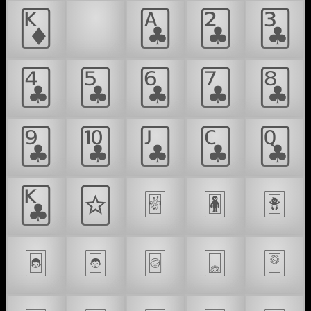
🃎
🃏
🃑
🃒
🃓
🃔
🃕
🃖
🃗
🃘
🃙
🃚
🃛
🃜
🃝
🃞
🃟
🃠
🃡
🃢
🃣
🃤
🃥
🃦
🃧