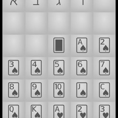
ℵ
ℶ
ℷ
ℸ
♠
♣
♥
♦
➡
⬅
⬆
⬇
🂠
🂡
🂢
🂣
🂤
🂥
🂦
🂧
🂨
🂩
🂪
🂫
🂬
🂭
🂮
🂱
🂲
🂳