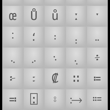
œ
Ů
ů
ː
ˑ
˸
؛
܃
܄
܅
܆
܇
܈
܉
፥
፦
᭝
₡
∷
≔
≕
⍠
⦂
⧴
⩴