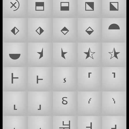
⨵
⬒
⬓
⬔
⬕
⬖
⬗
⬘
⬙
⯊
⯋
⯨
⯩
⯪
⯫
Ⱶ
ⱶ
⳽
⸢
⸣
⸤
⸥
⸹
⹙
⹚
⹛
⹜
⽙
Ꟶ
ꟶ