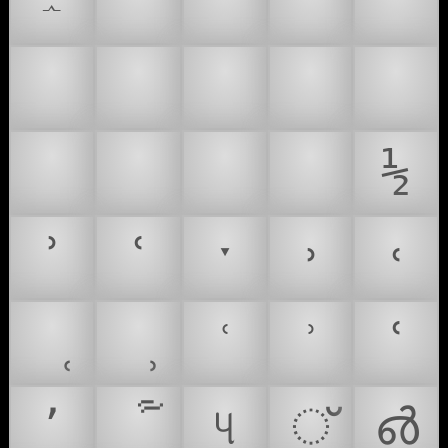
🌓
🕜
🕝
🕞
𝆰
🕟
🕠
🕡
🕢
🕣
🕤
🕥
🕦
🕧
½
ʾ
ʿ
ˑ
˒
˓
ՙ
՚
୳
്
൴