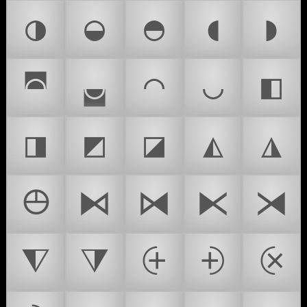
◑
◒
◓
◖
◗
◚
◛
◠
◡
◧
◨
◩
◪
◭
◮
⦺
⧑
⧒
⧔
⧕
⧨
⧩
⨭
⨮
⨴