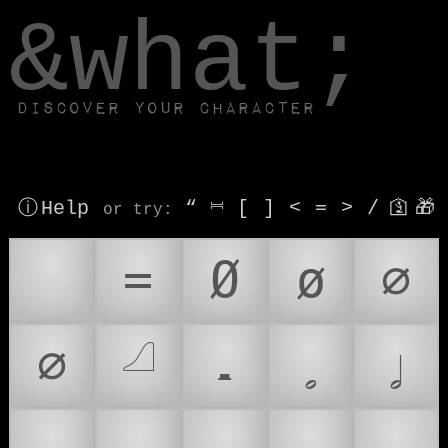
window.dataLayer.push(['js', new Date()]);
&what;
Discover your character
ⓘ Help
“
⎶
[
]
<
=
>
/
🛐
🎁
or try
:
🌗
=
Ø
ø
∅
⌀
𓏘
𝄼
𝅗
𝅗𝅥