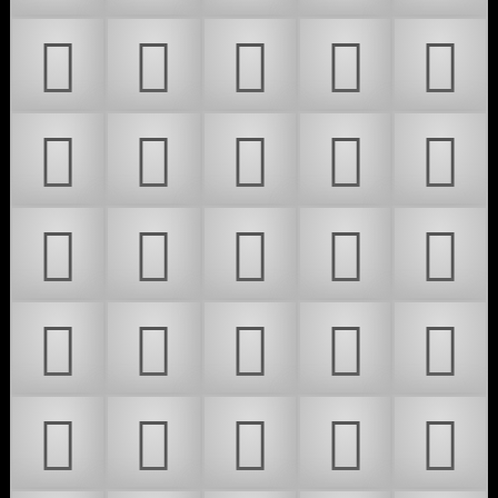
𜷦
𜷧
𜷨
𜷩
𜷪
𜷫
𜷬
𜷭
𜷮
𜷯
𜷰
𜷱
𜷲
𜷳
𜷴
𜷶
𜷷
𜸀
𜸁
𜸃
𜸄
𜸋
𜸌
𜸍
𜸎