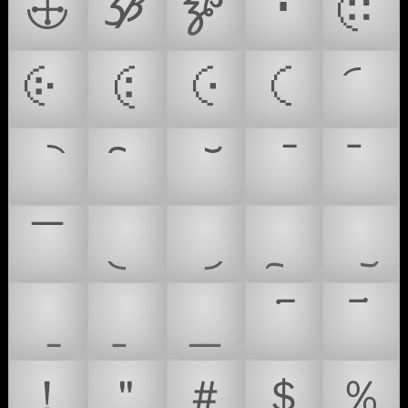
🕁
🝲
🝳
🤃
🢞
🤄
🤅
🤆
🤇
！
＂
＃
＄
％