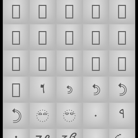
𜸐
𜸑
𜸓
𜸔
𜸡
𜸰
𜸱
𜹂
𜺠
𜺣
𜺤
𜺧
𜺨
𜺫
𜺬
𜺯
𝦌
𝦍
𝦎
𝇣
𞴼
𝦏
𝨙
𝨛
𞲮