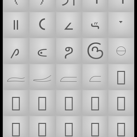
꠱
𐅁
𐅵
𐅶
𐞂
𐼦
𐽙
𑿑
𑿒
𓇷
𓐛
𓐜
𓐝
𓐞
𓑂
𓑄
𖿵
𜱚
𜱛
𜱜
𜱝
𜱞
𜱟
𜲤
𜲥