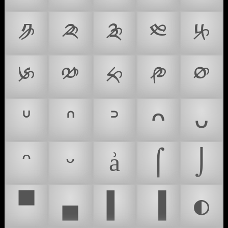
༪
༫
༬
༭
༮
༯
༰
༱
༲
༳
ᐡ
ᐢ
ᐣ
ᴖ
ᴗ
ᵔ
ᵕ
ẚ
⌠
⌡
▀
▄
▌
▐
◐