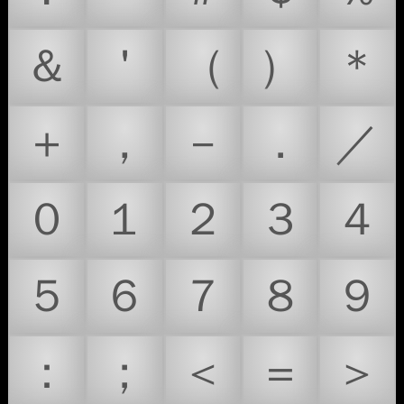
＆
＇
（
）
＊
＋
，
－
．
／
０
１
２
３
４
５
６
７
８
９
：
；
＜
＝
＞