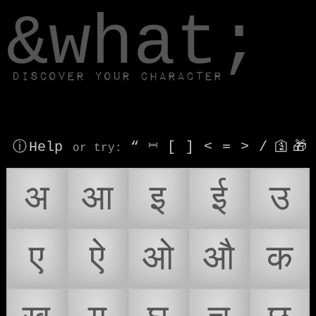
window.dataLayer.push(['js', new Date()]);
&what;
Discover your character
ⓘ Help
“
⎶
[
]
<
=
>
/
🛐
🎁
or try
:
अ
आ
इ
ई
उ
ए
ऐ
ओ
औ
क