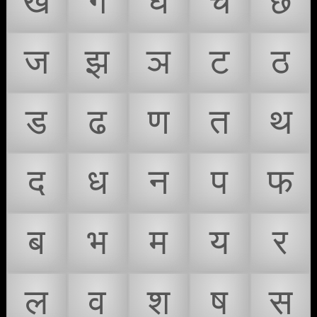
ख
ग
घ
च
छ
ज
झ
ञ
ट
ठ
ड
ढ
ण
त
थ
द
ध
न
प
फ
ब
भ
म
य
र
ल
व
श
ष
स