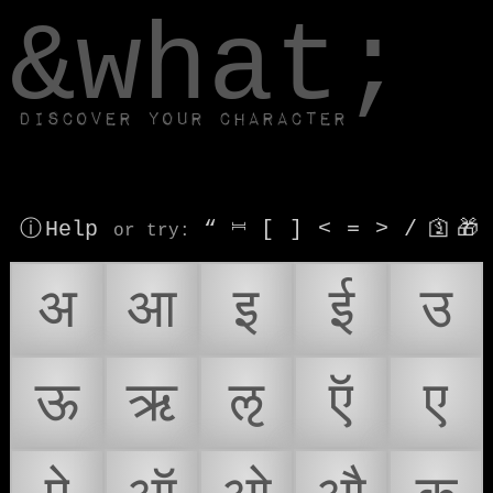
window.dataLayer.push(['js', new Date()]);
&what;
Discover your character
ⓘ Help
“
⎶
[
]
<
=
>
/
🛐
🎁
or try
:
अ
आ
इ
ई
उ
ऊ
ऋ
ऌ
ऍ
ए