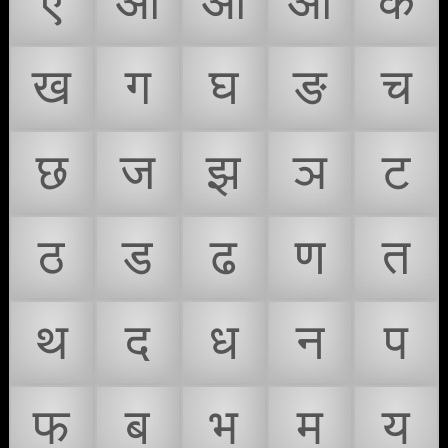
ऐ
ऑ
ओ
औ
क
ख
ग
घ
ङ
च
छ
ज
झ
ञ
ट
ठ
ड
ढ
ण
त
थ
द
ध
न
प
फ
ब
भ
म
य