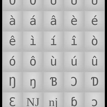
Ó
Ô
Ù
Ú
Û
à
á
â
è
é
ê
ì
í
î
ò
ó
ô
ù
ú
û
Ŋ
ŋ
Ɓ
Ɔ
Ɗ
Ɛ
Ǌ
ǌ
ɓ
ɔ