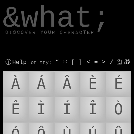
window.dataLayer.push(['js', new Date()]);
&what;
Discover your character
ⓘ Help
“
⎶
[
]
<
=
>
/
🛐
🎁
or try
:
À
Á
Â
È
É
Ê
Ì
Í
Î
Ò