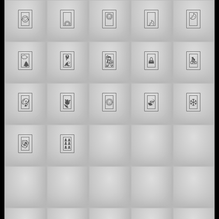
🃥
🃦
🃧
🃨
🃩
🃪
🃫
🃬
🃭
🃮
🃯
🃰
🃱
🃲
🃳
🃴
🃵
🎴
🛝
🤽
🤾
🤽🏻
🤽🏼
🤽🏽
🤽🏾