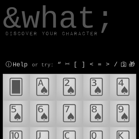
window.dataLayer.push(['js', new Date()]);
&what;
Discover your character
ⓘ Help
“
⎶
[
]
<
=
>
/
🛐
🎁
or try
:
🂠
🂡
🂢
🂣
🂤
🂥
🂦
🂧
🂨
🂩