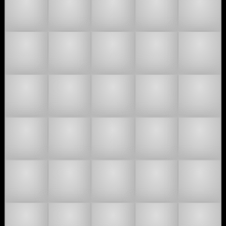
🤽🏿
🤾🏻
🤾🏼
🤾🏽
🤾🏾
🤾🏿
🤽‍♀️
🤽‍♂️
🤽🏻‍♀️
🤽🏻‍♂️
🤽🏼‍♀️
🤽🏼‍♂️
🤽🏽‍♀️
🤽🏽‍♂️
🤽🏾‍♀️
🤽🏾‍♂️
🤽🏿‍♀️
🤽🏿‍♂️
🤾‍♀️
🤾‍♂️
🤾🏻‍♀️
🤾🏻‍♂️
🤾🏼‍♀️
🤾🏼‍♂️
🤾🏽‍♀️
🤾🏽‍♂️
🤾🏾‍♀️
🤾🏾‍♂️
🤾🏿‍♀️
🤾🏿‍♂️