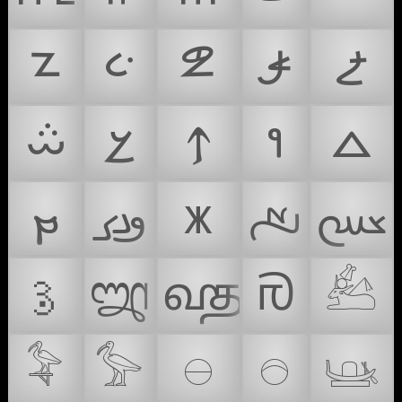
𐋵
𐋶
𐋷
𐋸
𐋹
𐋺
𐋻
𐍊
𐢯
𐣿
𐽔
𐼥
𐳾
𐮯
𐫯
𐿋
𑇳
𑿀
𑿁
𓃕
𓅝
𓅞
𓇷
𓇸
𓊞