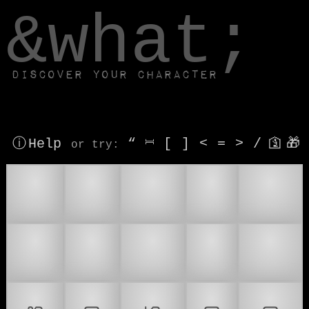
window.dataLayer.push(['js', new Date()]);
&what;
Discover your character
ⓘ Help
“
⎶
[
]
<
=
>
/
🛐
🎁
or try
:
⭕
🌹
🍒
😡
🥩
🧰
🫀
❓
❗
❤