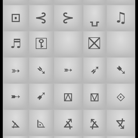
⊡
⊰
⊱
⍽
♫
♬
⚿
⛓
⛝
❎
➳
➴
➵
➶
➷
➸
➹
⟎
⟏
⟐
⦛
⦝
⦨
⦩
⦪