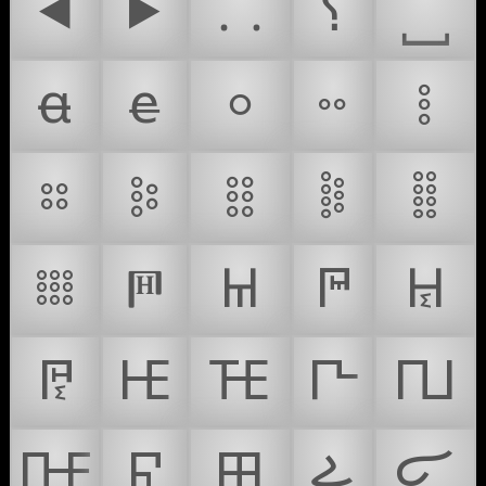
⯇
⯈
⸬
⸮
ꬰ
ꬳ
𐄙
𐄚
𐄛
𐄜
𐄝
𐄞
𐄟
𐄠
𐄡
𐅅
𐅋
𐅌
𐅒
𐅓
𐅪
𐅫
𐅬
𐅭
𐅮
𐅯
𐅰
𐋳
𐋴