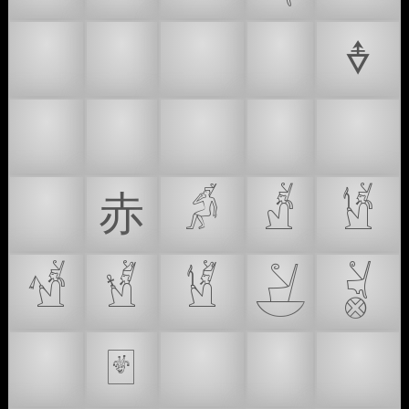
🏮
🔺
🔻
🚩
🜞
🥵
🧧
❤️
👨‍🦰
👩‍🦰
🧑‍🦰
⾚
𓀖
𓀵
𓀶
𓀷
𓁭
𓁵
𓋕
𓋘
🀄
🂿
🔴
🔼
🔽