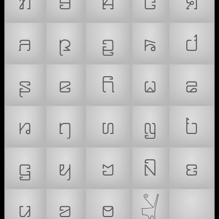
ꤊ
ꤋ
ꤌ
ꤍ
ꤎ
ꤏ
ꤐ
ꤑ
ꤒ
ꤓ
ꤔ
ꤕ
ꤖ
ꤗ
ꤘ
ꤙ
ꤚ
ꤛ
ꤜ
ꤝ
ꤞ
ꤟ
ꤠ
ꤡ
ꤢ
ꤣ
ꤤ
ꤥ
𓋔
🍎