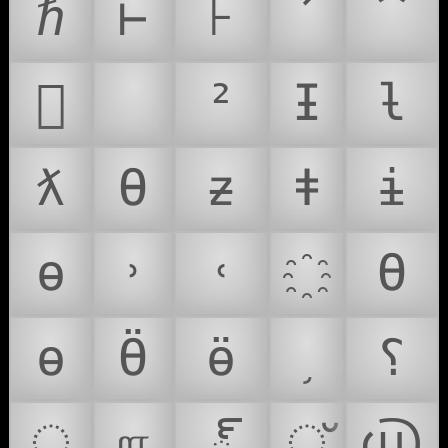
ℏ
⊢
⊦
ꧦ
ꩰ
𐵯
®
²
Ɨ
ƚ
ƛ
Ɵ
ƶ
ǂ
ɨ
ɵ
˒
˓
Ө
ө
Ӫ
ӫ
؟
्
௱
్
്
൘