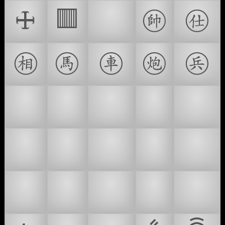
🜊
🦰
🩠
🩡
🟥
🩢
🩣
🩤
🩥
🩦
👨🏻‍🦰
👨🏼‍🦰
👨🏽‍🦰
👨🏾‍🦰
👨🏿‍🦰
👩🏻‍🦰
👩🏼‍🦰
👩🏽‍🦰
👩🏾‍🦰
👩🏿‍🦰
🧑🏻‍🦰
🧑🏼‍🦰
🧑🏽‍🦰
🧑🏾‍🦰
🧑🏿‍🦰