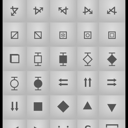
⦫
⦬
⦭
⦮
⦯
⧄
⧅
⧆
⧇
⧈
⧠
⧮
⧯
⧰
⧱
⧲
⧳
⮄
⮅
⮆
⮇
⯀
⯁
⯅
⯆