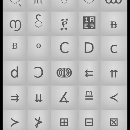
൱
်
፻
᫩
ᴃ
ᴯ
ᶱ
Ⅽ
Ⅾ
ⅽ
ⅾ
Ↄ
ↈ
⇇
⇈
⇉
⇊
∡
≞
≺
≻
⊁
⊞
⊟
⊠