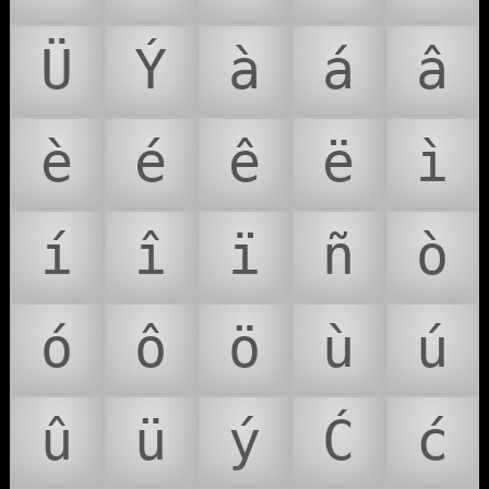
Ü
Ý
à
á
â
è
é
ê
ë
ì
í
î
ï
ñ
ò
ó
ô
ö
ù
ú
û
ü
ý
Ć
ć