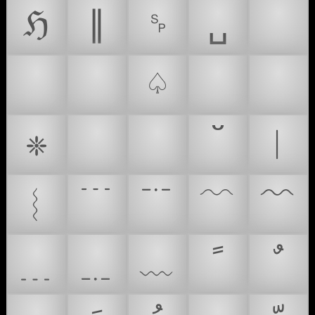
ℌ
∥
␠
␣
☀
☄
♠
♤
✨
❇
❈
゙
゚
︳
︴
﹉
﹊
﹋
﹌
﹍
﹎
﹏
ﹰ
ﹲ