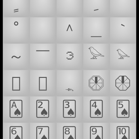
ﹼ
ﹺ
ﹸ
ﹶ
ﹴ
ﹾ
＾
＿
｀
～
￣
𑽈
𓅪
𓅫
𜱀
𜱁
𝃊
𝩿
𝪀
🂡
🂢
🂣
🂤
🂥
🂦
🂧
🂨
🂩
🂪