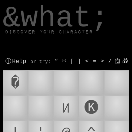
window.dataLayer.push(['js', new Date()]);
&what;
Discover your character
ⓘ Help
“
⎶
[
]
<
=
>
/
🛐
🎁
or try
:
�
💆
🧖
💆‍♂
💆‍♀
🧖‍♂
🧖‍♀
𑪿
🅚