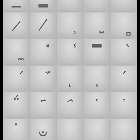
̷
̸
̿
ͺ
΄
΅
ॱ
ಀ