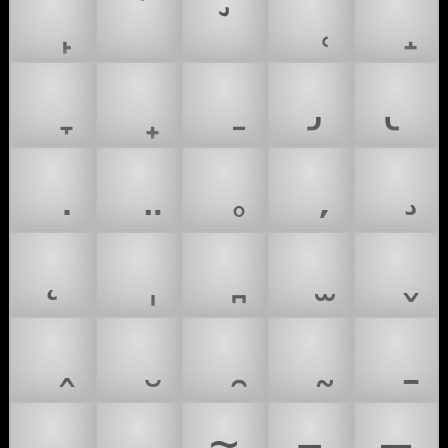
̚
̛
̡
̢
̨
̲
̳
̴
̵
̶