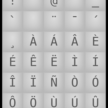
!
'
@
^
_
`
¨
¯
´
¸
À
Á
Â
È
É
Ê
Ë
Ì
Í
Î
Ï
Ñ
Ò
Ó
Ô
Ö
Ù
Ú
Û