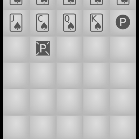
🂫
🂬
🂭
🂮
🅟
🅿
🆊
🌌
🌑
🌒
🌓
🌔
🌕
🌖
🌗
🌘
🌙
🌚
🌛
🌟
🌠
🍝
🎇
👽
👾