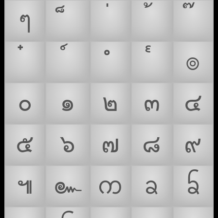
ๆ
๏
๐
๑
๒
๓
๔
๕
๖
๗
๘
๙
๚
๛
ᨠ
ᨡ
ᨢ