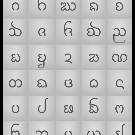
ᨣ
ᨤ
ᨥ
ᨦ
ᨧ
ᨨ
ᨩ
ᨪ
ᨫ
ᨬ
ᨭ
ᨮ
ᨯ
ᨰ
ᨱ
ᨲ
ᨳ
ᨴ
ᨵ
ᨶ
ᨷ
ᨸ
ᨹ
ᨺ
ᨻ
ᨼ
ᨽ
ᨾ
ᨿ
ᩀ