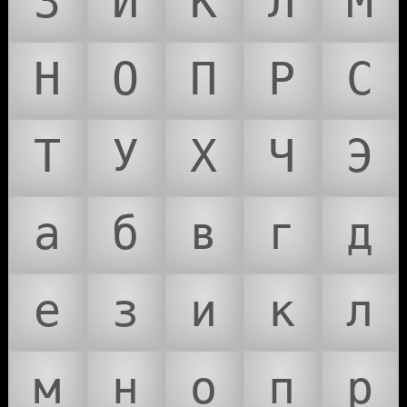
З
И
К
Л
М
Н
О
П
Р
С
Т
У
Х
Ч
Э
а
б
в
г
д
е
з
и
к
л
м
н
о
п
р