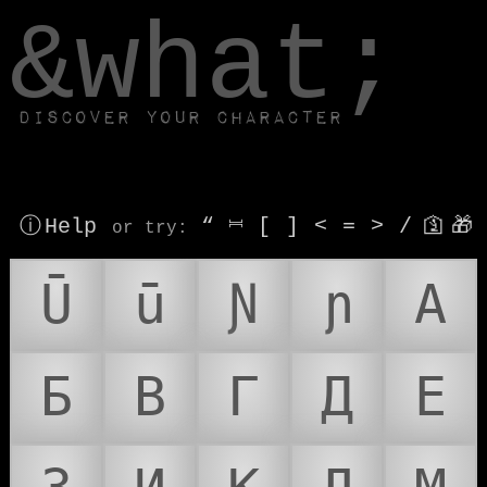
window.dataLayer.push(['js', new Date()]);
&what;
Discover your character
ⓘ Help
“
⎶
[
]
<
=
>
/
🛐
🎁
or try
:
Ū
ū
Ɲ
ɲ
А
Б
В
Г
Д
Е