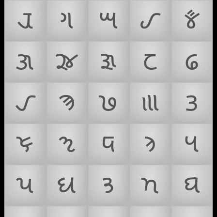
𑊅
𑊆
𑊈
𑊊
𑊋
𑊌
𑊍
𑊏
𑊐
𑊑
𑊒
𑊓
𑊔
𑊕
𑊖
𑊗
𑊘
𑊙
𑊚
𑊛
𑊜
𑊝
𑊟
𑊠
𑊡