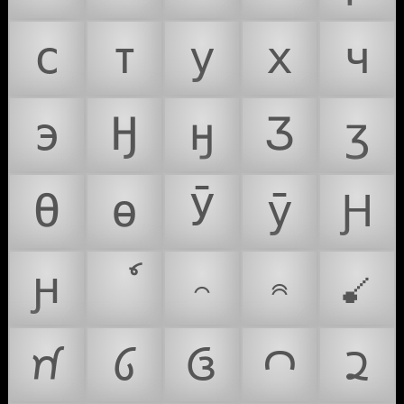
с
т
у
х
ч
э
Ӈ
ӈ
Ӡ
ӡ
Ө
ө
Ӯ
ӯ
Ԩ
ԩ
𝧻
𝧼
🝵
𑊀
𑊁
𑊂
𑊃
𑊄