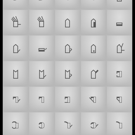
𝡘
𝡙
𝡚
𝡛
𝡜
𝡝
𝡞
𝡟
𝡠
𝡡
𝡢
𝡣
𝡤
𝡥
𝡦
𝡧
𝡨
𝡩
𝡪
𝡫
𝡬
𝡭
𝡮
𝡯
𝡰