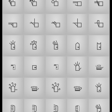
𝠺
𝠻
𝠼
𝠽
𝠾
𝠿
𝡀
𝡁
𝡂
𝡃
𝡄
𝡅
𝡆
𝡇
𝡈
𝡉
𝡊
𝡋
𝡌
𝡍
𝡎
𝡏
𝡐
𝡑
𝡒
𝡓
𝡔
𝡕
𝡖
𝡗