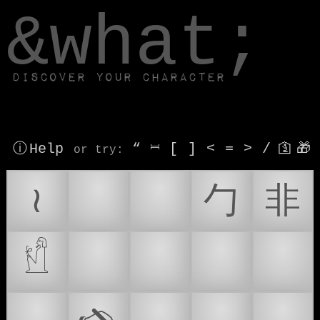
window.dataLayer.push(['js', new Date()]);
&what;
Discover your character
ⓘ Help
“
⎶
[
]
<
=
>
/
🛐
🎁
or try
:
≀
⌚
✍
⼓
⾮
𓀸
🌯
🍬
🎁
📔