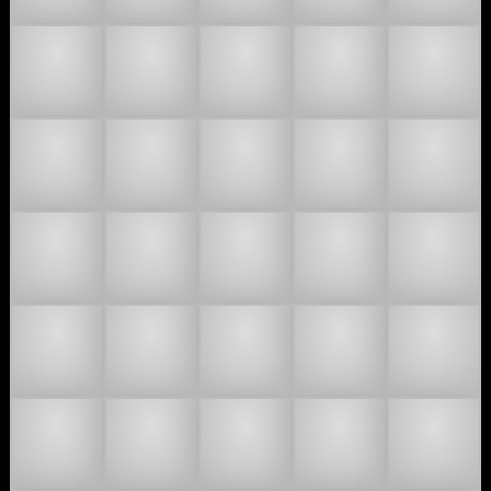
👨🏽‍🫯‍👨🏿
👨🏾‍🫯‍👨🏻
👨🏾‍🫯‍👨🏼
👨🏾‍🫯‍👨
👨🏾‍
👨🏿‍🫯‍👨🏻
👨🏿‍🫯‍👨🏼
👨🏿‍🫯‍👨🏽
👨🏿‍🫯‍👨
👩🏻‍
👩🏻‍🫯‍👩🏽
👩🏻‍🫯‍👩🏾
👩🏻‍🫯‍👩🏿
👩🏼‍🫯‍👩
👩🏼‍
👩🏼‍🫯‍👩🏾
👩🏼‍🫯‍👩🏿
👩🏽‍🫯‍👩🏻
👩🏽‍🫯‍👩
👩🏽‍
👩🏽‍🫯‍👩🏿
👩🏾‍🫯‍👩🏻
👩🏾‍🫯‍👩🏼
👩🏾‍🫯‍👩
👩🏾‍