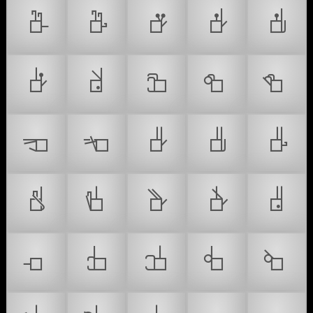
𝠡
𝠢
𝠣
𝠤
𝠥
𝠦
𝠧
𝠨
𝠩
𝠪
𝠫
𝠬
𝠭
𝠮
𝠯
𝠰
𝠱
𝠲
𝠳
𝠴
𝠵
𝠶
𝠷
𝠸
𝠹