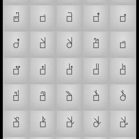
𝠈
𝠉
𝠊
𝠋
𝠌
𝠍
𝠎
𝠏
𝠐
𝠑
𝠒
𝠓
𝠔
𝠕
𝠖
𝠗
𝠘
𝠙
𝠚
𝠛
𝠜
𝠝
𝠞
𝠟
𝠠