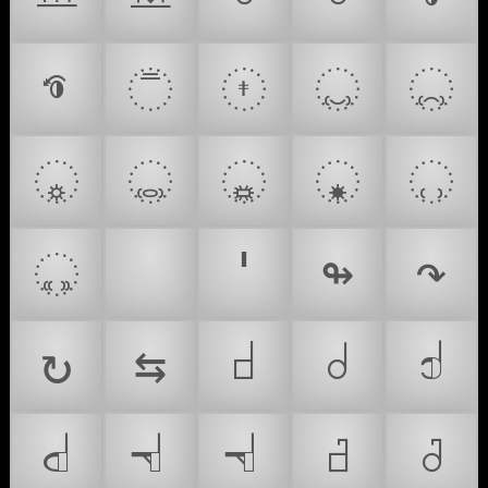
𝧰
𝨓
𝨳
𝨿
𝩂
𝩆
𝩈
𝩋
𝩏
𝩗
𝩘
🦁
'
↬
↷
↻
⇆
𝠀
𝠁
𝠂
𝠃
𝠄
𝠅
𝠆
𝠇